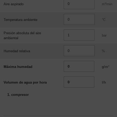
-
Aire aspirado
m³/min
Contenido
Temperatura ambiente
°C
Presión absoluta del aire
bar
ambiental
Humedad relativa
%
Máxima humedad
g/m³
Volumen de agua por hora
l/h
1. compresor