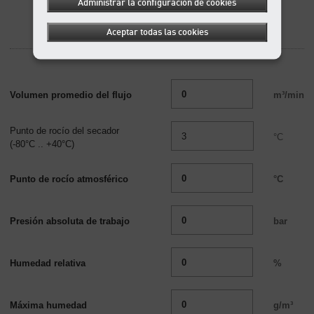
Administrar la configuración de cookies
Aceptar todas las cookies
Volumen promedio del flujo
m³/min
Punto de rocío del secador
°C
(-80°C .. +40°C)
Punto de rocío atmosférico
°C
Presión absoluta de trabajo
bar
Humedad relativa
%
Máxima humedad
g/m³