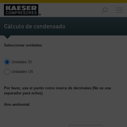
Productos
y
Cálculo de condensado
soluciones
-
Contenido
Seleccionar unidades
Servicios
-
Unidades SI
Contenido
Unidades US
Recursos
de
aire
Por favor, use el punto como marca de decimales (No se usa
separador para miles).
comprimido
-
Aire ambiental
Contenido
Conozca
Kaeser