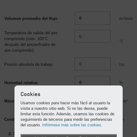
Volumen promedio del flujo
m³/min
Temperatura de salida del aire
comprimido (máx.
100°C
°C
después del postenfriador de
aire comprimido)
Presión absoluta de trabajo
bar
Humedad relativa
%
Cookies
Máxima humedad
g/m³
Usamos cookies para hacer más fácil al usuario la
visita a nuestro sitio web. Si no las desea, puede
limitar esta función. Además, usamos las cookies de
seguimiento de terceros para medir las preferencias
Condensado por hora
l/h
del usuario.
Infórmese más sobre las cookies.
2. Secador