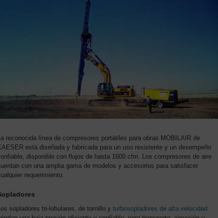
La reconocida línea de compresores portátiles para obras MOBILAIR de
KAESER está diseñada y fabricada para un uso resistente y un desempeño
onfiable, disponible con flujos de hasta 1600 cfm. Los compresores de aire
cuentan con una amplia gama de modelos y accesorios para satisfacer
ualquier requerimiento.
Sopladores
os sopladores tri-lobulares, de tornillo y
turbosopladores de alta velocidad
rindan una baja presión eficiente y confiable, para transporte, aireación y