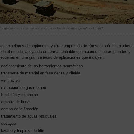
huquicamata: es la mina de cobre a cielo abierto más grande del mundo
Las soluciones de sopladores y aire comprimido de Kaeser están instaladas e
todo el mundo, apoyando de forma confiable operaciones mineras grandes y
pequeñas en una gran variedad de aplicaciones que incluyen:
accionamiento de las herramientas neumáticas
transporte de material en fase densa y diluida
ventilación
extracción de gas metano
fundición y refinación
arrastre de líneas
campo de la flotación
tratamiento de aguas residuales
desagüe
lavado y limpieza de filtro