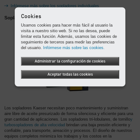
Infórmese más sobre los sopladores individuales
Cookies
Sopladores integrados
Usamos cookies para hacer más fácil al usuario la
visita a nuestro sitio web. Si no las desea, puede
limitar esta función. Además, usamos las cookies de
seguimiento de terceros para medir las preferencias
del usuario.
Infórmese más sobre las cookies.
Administrar la configuración de cookies
Aceptar todas las cookies
Los sopladores Kaeser necesitan poco mantenimiento y suministran
aire libre de aceite presurizado de forma silenciosa y eficiente para una
gran cantidad de aplicaciones. Los sopladores tri-lobulares, de tornillo
y
turbosopladores de alta velocidad
brindan una baja presión eficiente y
confiable, para transporte, aireación y procesos. El diseño de nuestros
equipos completos minimiza los trabajos y los costos en la