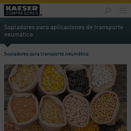
Productos
y
Sopladores para aplicaciones de transporte
soluciones
neumático
-
Contenido
Servicios
Sopladores para transporte neumático
-
Contenido
Recursos
de
aire
comprimido
-
Contenido
Conozca
Kaeser