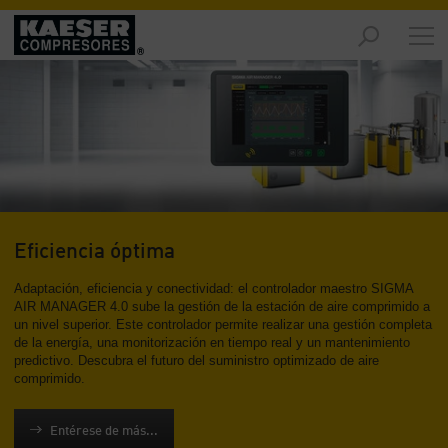
Productos
y
soluciones
-
Contenido
Servicios
-
Contenido
Eficiencia óptima
Recursos
Adaptación, eficiencia y conectividad: el controlador maestro SIGMA
de
AIR MANAGER 4.0 sube la gestión de la estación de aire comprimido a
aire
un nivel superior. Este controlador permite realizar una gestión completa
comprimido
de la energía, una monitorización en tiempo real y un mantenimiento
-
predictivo. Descubra el futuro del suministro optimizado de aire
Contenido
comprimido.
Conozca
Entérese de más...
Kaeser