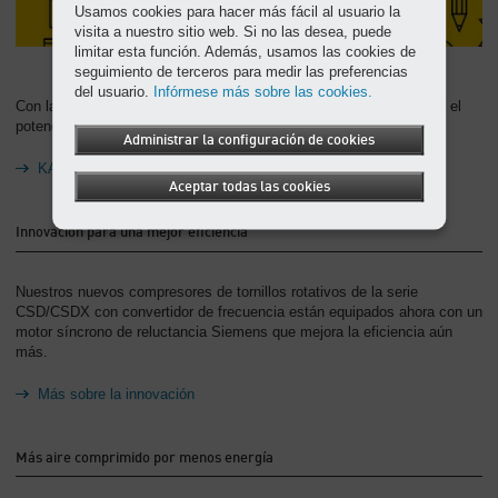
Usamos cookies para hacer más fácil al usuario la
visita a nuestro sitio web. Si no las desea, puede
limitar esta función. Además, usamos las cookies de
seguimiento de terceros para medir las preferencias
del usuario.
Infórmese más sobre las cookies.
Con la calculadora de nuestro KAESER Toolbox, puede determinar el
potencial de optimización de su estación de aire comprimido.
Administrar la configuración de cookies
KAESER Toolbox
Aceptar todas las cookies
Innovación para una mejor eficiencia
Nuestros nuevos compresores de tornillos rotativos de la serie
CSD/CSDX con convertidor de frecuencia están equipados ahora con un
motor síncrono de reluctancia Siemens que mejora la eficiencia aún
más.
Más sobre la innovación
Más aire comprimido por menos energía