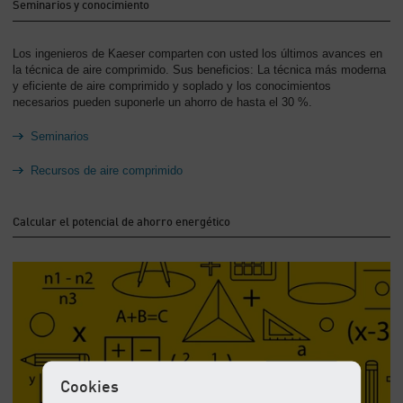
Seminarios y conocimiento
Los ingenieros de Kaeser comparten con usted los últimos avances en
la técnica de aire comprimido. Sus beneficios: La técnica más moderna
y eficiente de aire comprimido y soplado y los conocimientos
necesarios pueden suponerle un ahorro de hasta el 30 %.
Seminarios
Recursos de aire comprimido
Calcular el potencial de ahorro energético
Cookies