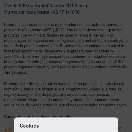
-
Desde 500 hasta 4300 scfm @100 psig
Contenido
Punto de rocío hasta -40 °F (-40°C)
Estos secadores desecantes regenerados en calor externos proveen
puntos de rocío hasta -40°F (-40°C). Las camas desecantes gemelas,
provistas con alumina activada, se alternan entre el secado y la
regeneración, la regeneración se logra con aire ambiente calentado justo
arriba de la presión atmosférica. El aire ambiente calentado expulsa la
humedad adsorbida del desecante y lo prepara para otro ciclo de
adsorción. El aire de regeneración que contiene humedad se expulsa a
la atmósfera durante el proceso de regeneración. Los secadores KBD
pueden regenerar con muy poco (cerca de un 1%) o nada de perdida de
aire de purga.
El controlador de estado sólido supervisa con precisión las válvulas de
admisión y purga que dirigen el aire comprimido húmedo a la torre de
regeneración y el aire de purga caliente a la torre que necesita
regeneración. El proceso de adsorción y desorción se puede repetir
varias miles de veces antes de que el desecante deba ser reemplazado.
Características y ventajas importantes:
Cookies
Alta eficiencia energética al calentar aire de la atmósfera para