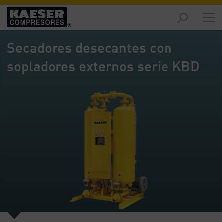
Productos
y
Secadores desecantes con
soluciones
-
sopladores externos serie KBD
Contenido
Servicios
-
Contenido
Recursos
de
aire
comprimido
-
Contenido
Conozca
Kaeser