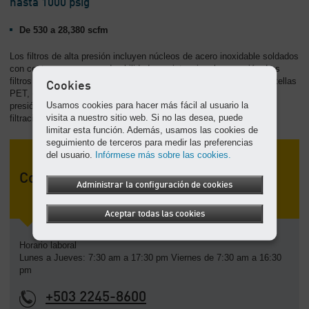
hasta 1000 psig
-
Contenido
De 530 a 28,380 scfm
Los filtros de alta presión incluyen núcleos de acero inoxidable soldados
con costura para mayor durabilidad y resistencia a la corrosión. Los
filtros HP son ideales para el corte con láser y la producción de botellas
Cookies
PET, deben instalarse a continuación de los compresores de alta
Usamos cookies para hacer más fácil al usuario la
presión o Booster y secadores. Disponibles en distintos grados de
visita a nuestro sitio web. Si no las desea, puede
filtración excepto HTA.
limitar esta función. Además, usamos las cookies de
seguimiento de terceros para medir las preferencias
del usuario.
Infórmese más sobre las cookies.
Contacto
Administrar la configuración de cookies
Aceptar todas las cookies
Horario laboral
Lunes a Jueves: 7:30 am a 17:30 pm Viernes de 7:30 am a 16:30
pm
+503 2245-8600