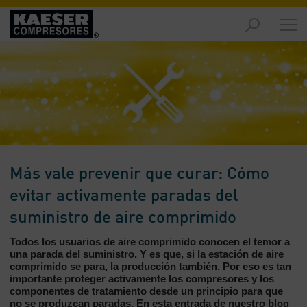
Productos
y
soluciones
-
Contenido
Servicios
-
Contenido
Más vale prevenir que curar: Cómo
Recursos
evitar activamente paradas del
de
aire
suministro de aire comprimido
comprimido
Todos los usuarios de aire comprimido conocen el temor a
-
una parada del suministro. Y es que, si la estación de aire
Contenido
comprimido se para, la producción también. Por eso es tan
importante proteger activamente los compresores y los
Conozca
componentes de tratamiento desde un principio para que
Kaeser
no se produzcan paradas. En esta entrada de nuestro blog